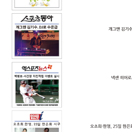
개그맨 김기수
넥센 히어로
오초희·한영, 25일 한은