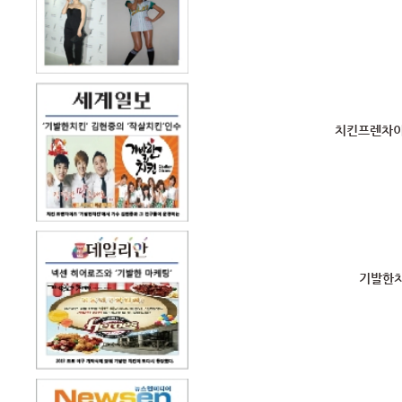
치킨프렌차이즈
기발한치