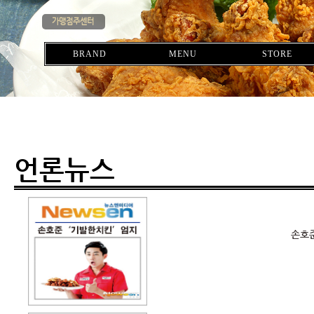
가맹점주센터
BRAND
MENU
STORE
언론뉴스
손호준