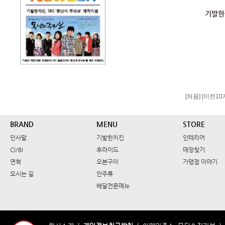
기발한치
[처음]
[이전10개
BRAND
MENU
STORE
인사말
기발한치킨
인테리어
CI/BI
후라이드
매장찾기
연혁
오븐구이
가맹점 이야기
오시는 길
안주류
배달전문메뉴